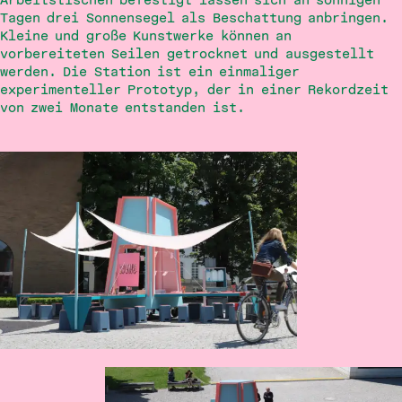
Tagen drei Sonnensegel als Beschattung anbringen.
Kleine und große Kunstwerke können an
vorbereiteten Seilen getrocknet und ausgestellt
werden. Die Station ist ein einmaliger
GED(A/E)NKEN
experimenteller Prototyp, der in einer Rekordzeit
von zwei Monate entstanden ist.
Zeitschwellen
Schulwelt, wie sie mir gefällt