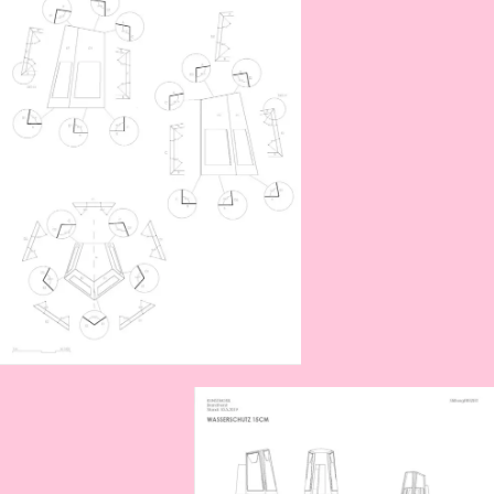
2017
Spray & Dance
Forecast Forum ’17
Nimm dir Zeit