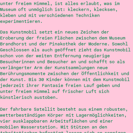
Cucina Pubblica Ⅴ
unter freiem Himmel, ist alles erlaubt, was im
Museum oft unmöglich ist: kleckern, klecksen,
kleben und mit verschiedenen Techniken
experimentieren.
Das Kunstmobil setzt ein neues Zeichen der
Eroberung der freien Flächen zwischen dem Museum
Weiterleitern
Brandhorst und der Pinakothek der Moderne. Sowohl
Geschlossen als auch geöffnet zieht das Kunstmobil
schon von der weiten Entfernung neugierige
Besucherinnen und Besucher an und schafft so als
verlängerter Arm der Kunstsammlungen neue
Berührungsmomente zwischen der Öffentlichkeit und
Mind the Gap! DomiD Labs
der Kunst. Bis 30 Kinder können mit dem Kunstmobil
jederzeit ihrer Fantasie freien Lauf geben und
unter freiem Himmel auf frischer Luft sich
künstlerisch austoben.
Der fahrbare Satellit besteht aus einem robusten,
wetterbeständigen Körper mit Lagermöglichkeiten,
2022
Lernende Körper
vier ausklappbaren Arbeitsflächen und einer
mobilen Wasserstation. Mit Stützen an den
Arbeitstischen befestigt lassen sich an sonnigen