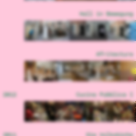
Hall in Bewegung
Afritecture
2012
Cucina Pubblica I
2011
Die Volksküche