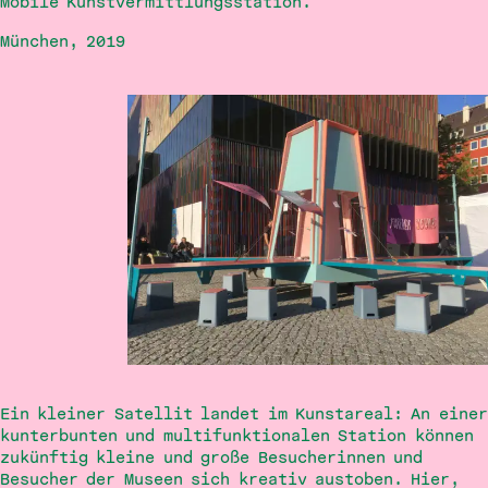
Mobile Kunstvermittlungsstation.
München, 2019
2023
Outreach Station Forum Wissen
Alles Rollt
Kunstmobil Augsburg
Ein kleiner Satellit landet im Kunstareal: An einer
kunterbunten und multifunktionalen Station können
zukünftig kleine und große Besucherinnen und
Besucher der Museen sich kreativ austoben. Hier,