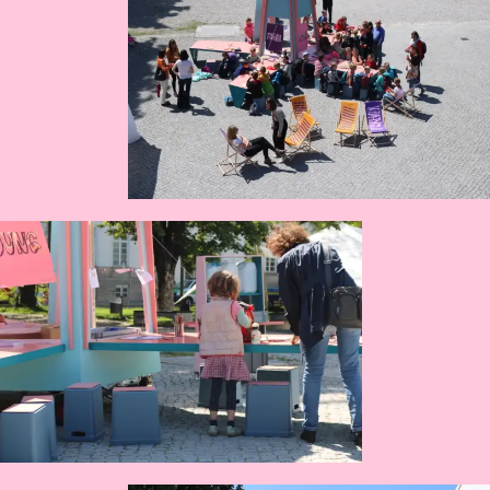
2021
Wie sieht Glück aus?
Grünes Labor Unterwegs
2020
1,2,3 Hoch!
BankVerbindung