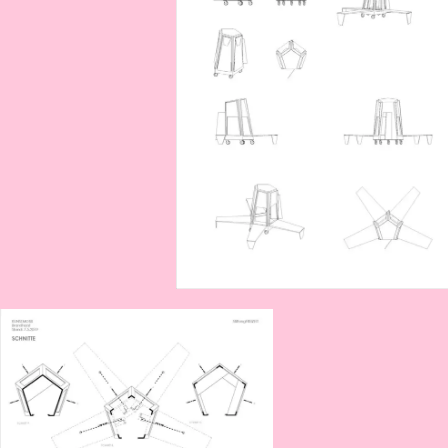
2016
World of Malls
Tempo 1
2015
Erinnerungsmanufaktur