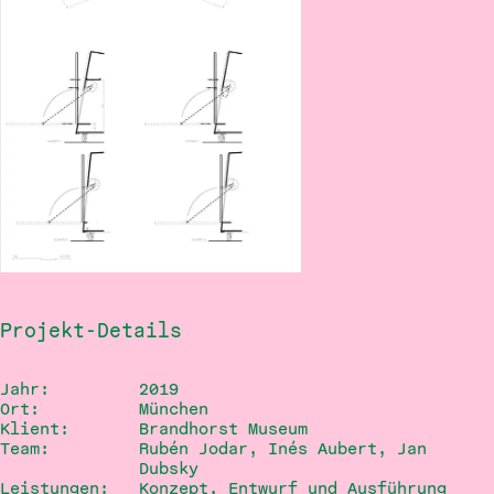
WIR ist MEHR
Straßenschau
Forecast Forum ’15
Projekt-Details
Jahr:
2019
Ort:
München
Klient:
Brandhorst Museum
2014
S-Brunch
Team:
Rubén Jodar, Inés Aubert, Jan
Dubsky
Leistungen:
Konzept, Entwurf und Ausführung