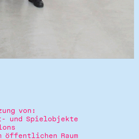
zung von:
t- und Spielobjekte
lons
m öffentlichen Raum