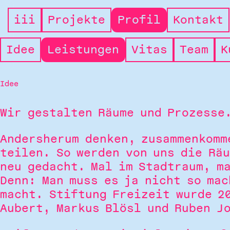
i
i
i
Projekte
Profil
Kontakt
Typus
Idee
Leistungen
Vitas
Team
K
Profil
Idee
Wir gestalten Räume und Prozesse
Andersherum denken, zusammenkomm
teilen. So werden von uns die Rä
neu gedacht. Mal im Stadtraum, m
Denn: Man muss es ja nicht so mac
macht. Stiftung Freizeit wurde 2
Aubert, Markus Blösl und Ruben J