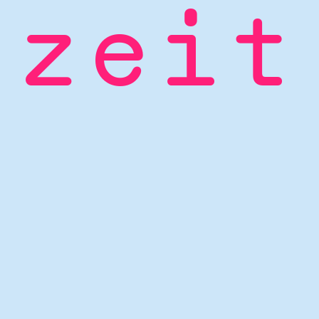
z
e
i
t