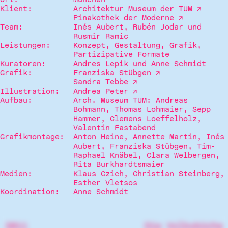
Klient:
Architektur Museum der TUM
Pinakothek der Moderne
Hall in Bewegung
Team:
Inés Aubert, Rubén Jodar und
Rusmir Ramic
Leistungen:
Konzept, Gestaltung, Grafik,
Partizipative Formate
Kuratoren:
Andres Lepik und Anne Schmidt
Grafik:
Franziska Stübgen
Sandra Tebbe
Afritecture
Illustration:
Andrea Peter
Aufbau:
Arch. Museum TUM: Andreas
Bohmann, Thomas Lohmaier, Sepp
Hammer, Clemens Loeffelholz,
Valentin Fastabend
Grafikmontage:
Anton Heine, Annette Martin, Inés
Aubert, Franziska Stübgen, Tim-
Raphael Knäbel, Clara Welbergen,
2012
Cucina Pubblica I
Rita Burkhardtsmaier
Medien:
Klaus Czich, Christian Steinberg,
Esther Vletsos
Koordination:
Anne Schmidt
2011
Die Volksküche